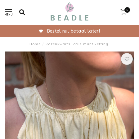
0
MENU
Bestel nu, betaal later!
Home
/
Rozenkwarts lotus munt ketting