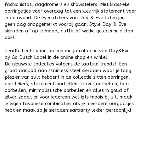
fashionistas, dagdromers en showstelers. Met klassieke
oorringetjes voor overdag tot een kleurrijk statement voor
in de avond. De eyecatchers van Day & Eve laten jou
geen dag onopgemerkt voorbij gaan. Style Day & Eve
sieraden af op je mood, outfit of welke gelegenheid dan
ook!
beadle heeft voor jou een mega collectie van Day&Eve
by Go Dutch Label in de online shop en winkel!
De nieuwste collecties volgens de laatste trends! Een
groot aanbod aan stainless steel sieraden waar je lang
plezier van zult hebben! In de collectie zitten
oorringen
,
oorstekers
, statement oorbellen, klaver oorbellen, hart
oorbellen, minimalistische oorbellen en alles in
goud
of
zilver
zodat er voor iedereen wel iets moois bij zit. maak
je eigen favoriete combinaties als je meerdere oorgaatjes
hebt en maak zo je sieraden earparty lekker persoonlijk!