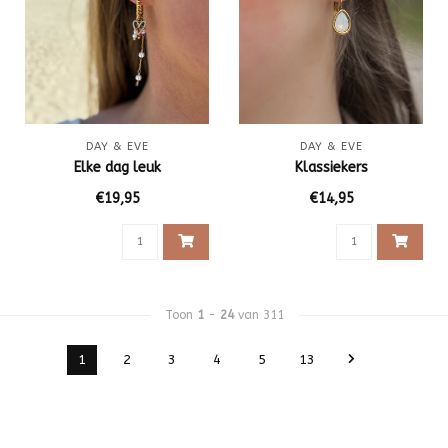
DAY & EVE
DAY & EVE
Elke dag leuk
Klassiekers
€19,95
€14,95
Toon
1
-
24
van 311
1
2
3
4
5
13