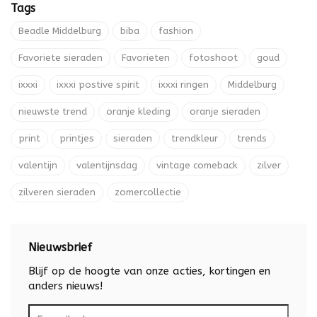
Tags
Beadle Middelburg
biba
fashion
Favoriete sieraden
Favorieten
fotoshoot
goud
ixxxi
ixxxi postive spirit
ixxxi ringen
Middelburg
nieuwste trend
oranje kleding
oranje sieraden
print
printjes
sieraden
trendkleur
trends
valentijn
valentijnsdag
vintage comeback
zilver
zilveren sieraden
zomercollectie
Nieuwsbrief
Blijf op de hoogte van onze acties, kortingen en
anders nieuws!