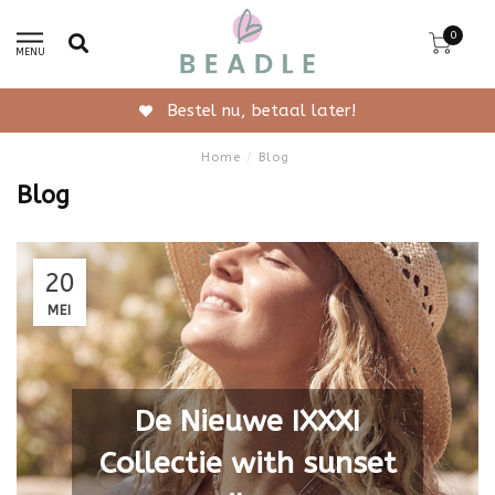
0
MENU
Gratis verzending vanaf 50,-
Home
/
Blog
Blog
20
MEI
De Nieuwe IXXXI
Collectie with sunset