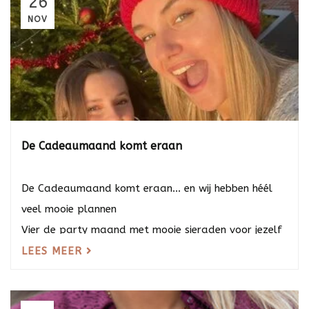
26
NOV
De Cadeaumaand komt eraan
De Cadeaumaand komt eraan… en wij hebben héél
veel mooie plannen
Vier de party maand met mooie sieraden voor jezelf
of als cadeau. Ontdek kerstfav...
LEES MEER