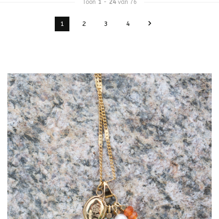
Toon
1
-
24
van 76
1
2
3
4