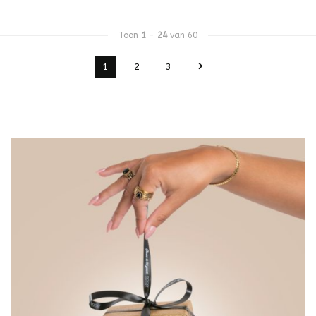
Toon
1
-
24
van 60
1
2
3