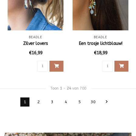
BEADLE
BEADLE
Zilver lovers
Een trosje lichtblauw!
€16,99
€18,99
Toon
1
-
24
van 700
1
2
3
4
5
30