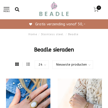
0
MENU
Gratis verzending vanaf 50,-
Home
/
Stainless steel
/
Beadle
Beadle sieraden