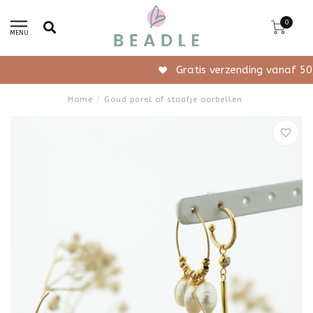
0
MENU
Gratis verzending vanaf 50,-
Home
/
Goud parel of staafje oorbellen