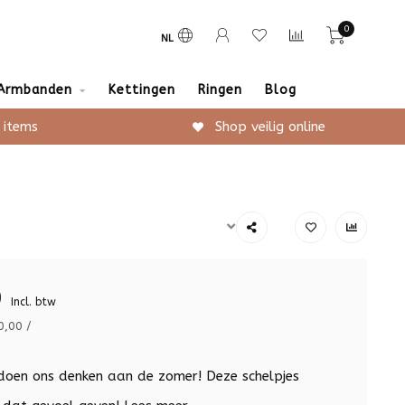
0
NL
Armbanden
Kettingen
Ringen
Blog
 items
Shop veilig online
9
Incl. btw
0,00 /
doen ons denken aan de zomer! Deze schelpjes