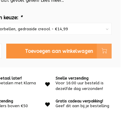
u dat gevoel geven!
Lees meer..
n keuze:
*
Toevoegen aan winkelwagen
etaal later!
Snelle verzending
betalen met Klarna
Voor 16:00 uur besteld is
dezelfde dag verzonden!
zending
Gratis cadeau verpakking!
rders boven €50
Geef dit aan bij je bestelling