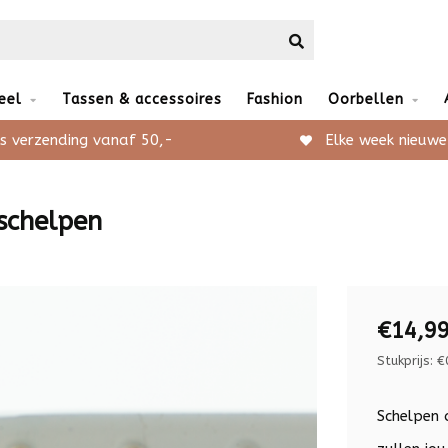
eel
Tassen & accessoires
Fashion
Oorbellen
s verzending vanaf 50,-
Elke week nieuwe
schelpen
€14,9
Stukprijs: €
Schelpen 