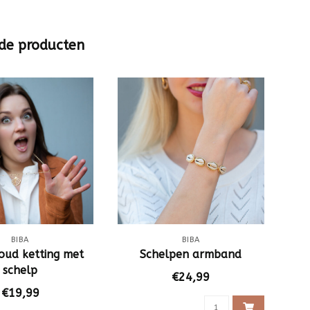
de producten
BIBA
BIBA
oud ketting met
Schelpen armband
schelp
€24,99
€19,99