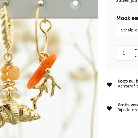
zullen jo
Maak ee
Koop nu, b
Achteraf 
Gratis ver
Bij alle o