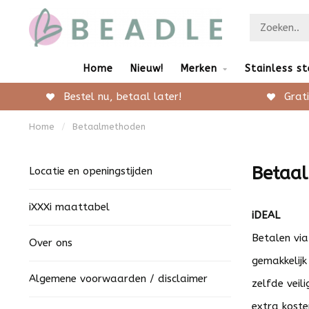
Home
Nieuw!
Merken
Stainless st
Bestel nu, betaal later!
Grati
Home
/
Betaalmethoden
Betaa
Locatie en openingstijden
iXXXi maattabel
iDEAL
Betalen via
Over ons
gemakkelijk
Algemene voorwaarden / disclaimer
zelfde veil
extra koste