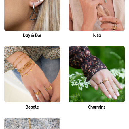
Day & Eve
Ikita
Beadle
Charmins