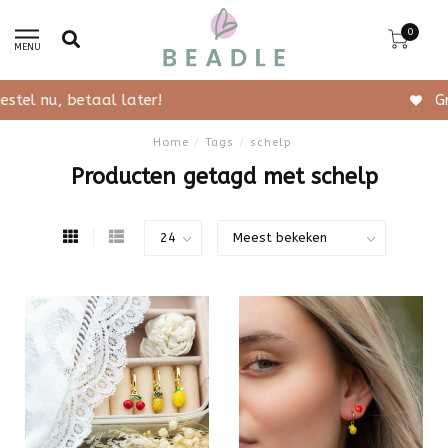
0
MENU
Gratis verzending vanaf 50,-
Home
/
Tags
/
schelp
Producten getagd met schelp