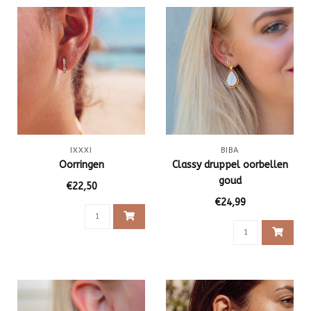
IXXXI
BIBA
Oorringen
Classy druppel oorbellen
goud
€22,50
€24,99