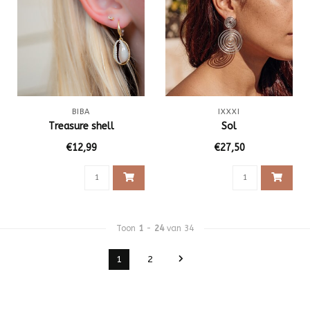
BIBA
IXXXI
Treasure shell
Sol
€12,99
€27,50
Toon
1
-
24
van 34
1
2