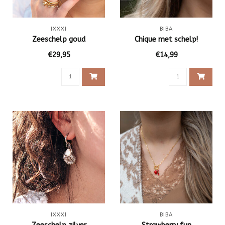
IXXXI
BIBA
Zeeschelp goud
Chique met schelp!
€29,95
€14,99
IXXXI
BIBA