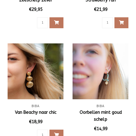
Zeeschelp zilver
Strawberry fun
€29,95
€21,99
BIBA
BIBA
Van Beachy naar chic
Oorbellen mint goud
schelp
€18,99
€14,99