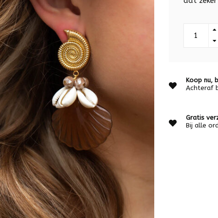
dat zeker
Koop nu, b
Achteraf 
Gratis ver
Bij alle o