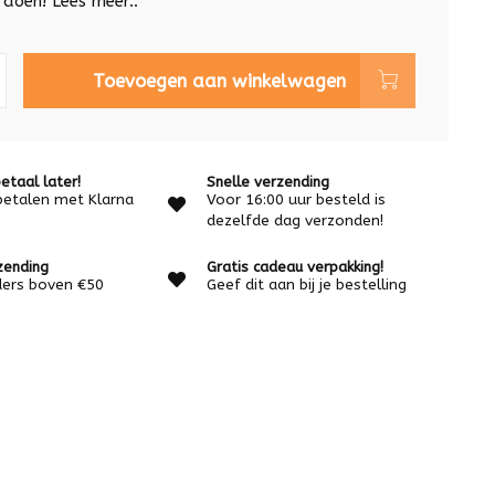
 doen!
Lees meer..
Toevoegen aan winkelwagen
etaal later!
Snelle verzending
betalen met Klarna
Voor 16:00 uur besteld is
dezelfde dag verzonden!
zending
Gratis cadeau verpakking!
rders boven €50
Geef dit aan bij je bestelling