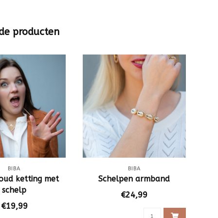
de producten
BIBA
BIBA
oud ketting met
Schelpen armband
schelp
€24,99
€19,99