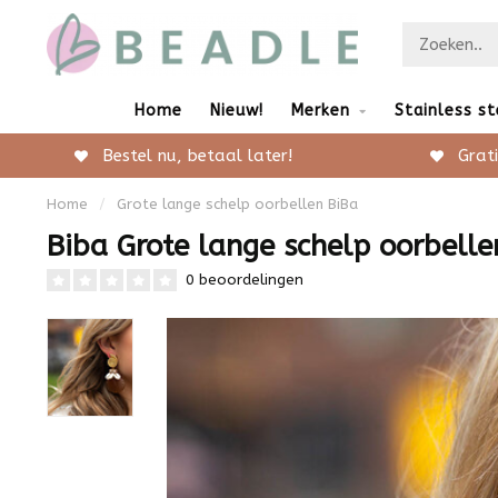
Home
Nieuw!
Merken
Stainless st
Bestel nu, betaal later!
Grati
Home
/
Grote lange schelp oorbellen BiBa
Biba Grote lange schelp oorbelle
0 beoordelingen