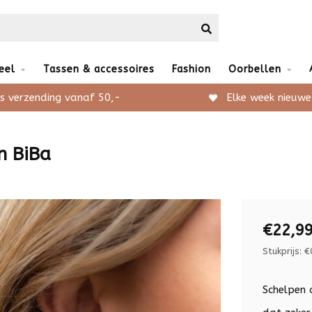
eel
Tassen & accessoires
Fashion
Oorbellen
s verzending vanaf 50,-
Elke week nieuwe
n BiBa
€22,9
Stukprijs: €
Schelpen 