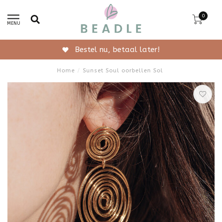
0
MENU
Gratis verzending vanaf 50,-
Home
/
Sunset Soul oorbellen Sol