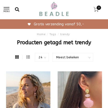
0
MENU
Gratis verzending vanaf 50,-
Home
/
Tags
/
trendy
Producten getagd met trendy