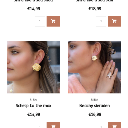
Shine like a sea shell
Shine like a sea star
€14,99
€18,99
BIBA
BIBA
Schelp to the max
Beachy sieraden
€14,99
€16,99