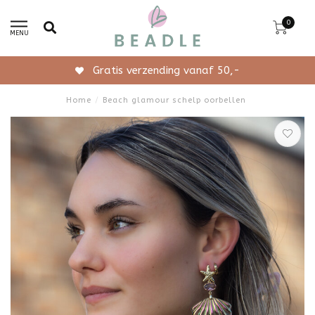
0
MENU
Gratis verzending vanaf 50,-
Home
/
Beach glamour schelp oorbellen