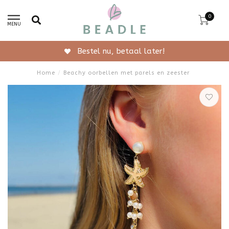
0
MENU
Gratis verzending vanaf 50,-
Home
/
Beachy oorbellen met parels en zeester