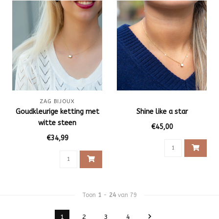
ZAG BIJOUX
Goudkleurige ketting met
Shine like a star
witte steen
€45,00
€34,99
Toon
1
-
24
van 79
1
2
3
4