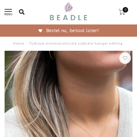
0
MENU
Gratis verzending vanaf 50,-
Home
/
Tijdloze minimalistische subtiele hanger ketting