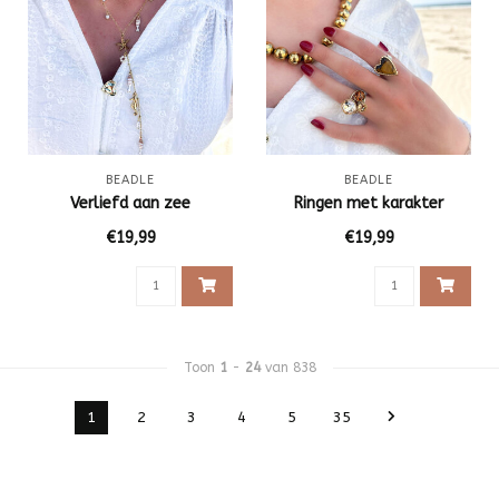
BEADLE
BEADLE
Verliefd aan zee
Ringen met karakter
€19,99
€19,99
Toon
1
-
24
van 838
1
2
3
4
5
35