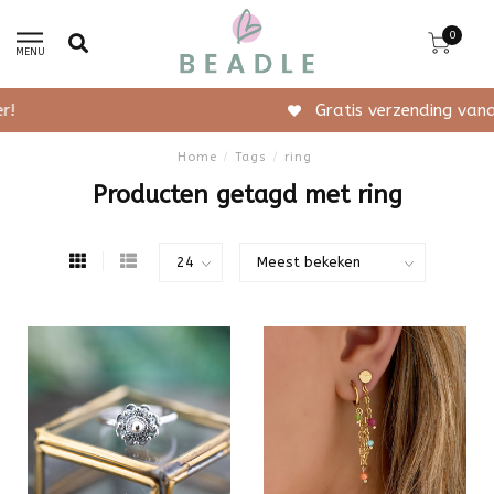
0
MENU
Gratis verzending vanaf 50,-
Home
/
Tags
/
ring
Producten getagd met ring