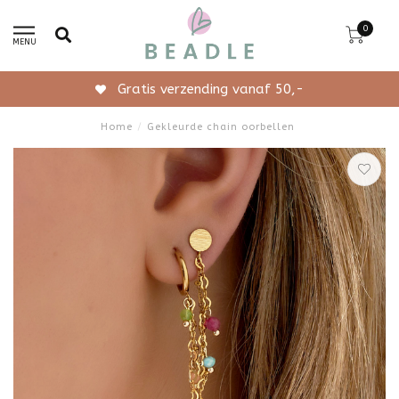
0
MENU
Gratis verzending vanaf 50,-
Home
/
Gekleurde chain oorbellen