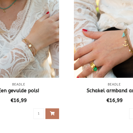
BEADLE
BEADLE
Een gevulde pols!
Schakel armband a
€16,99
€16,99