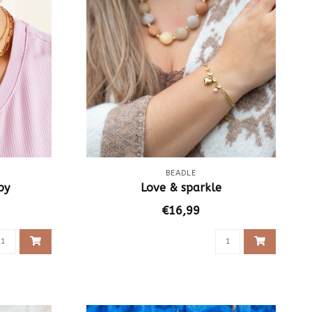
BEADLE
py
Love & sparkle
€16,99