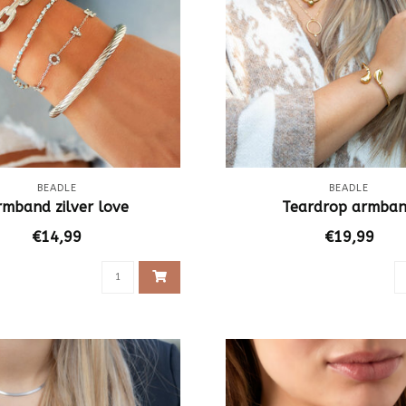
BEADLE
BEADLE
rmband zilver love
Teardrop armba
€14,99
€19,99