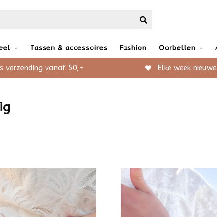
eel
Tassen & accessoires
Fashion
Oorbellen
s verzending vanaf 50,-
Elke week nieuwe
ig