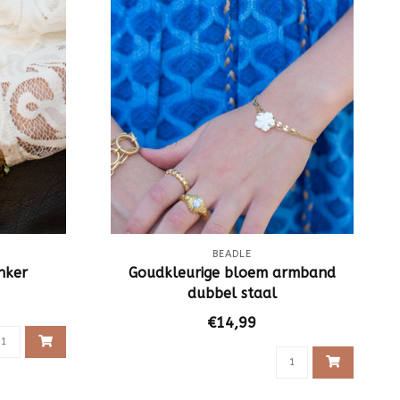
BEADLE
nker
Goudkleurige bloem armband
dubbel staal
€14,99