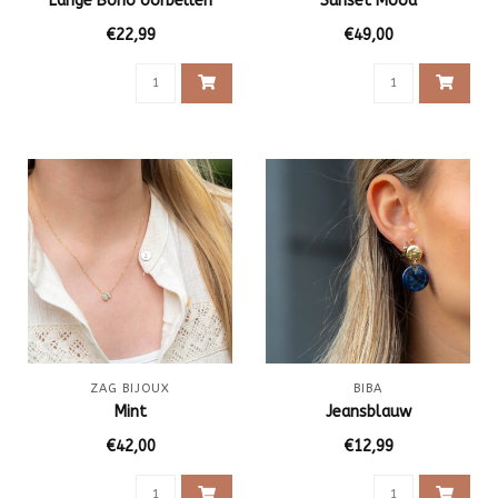
Lange Boho oorbellen
Sunset Mood
€22,99
€49,00
ZAG BIJOUX
BIBA
Mint
Jeansblauw
€42,00
€12,99