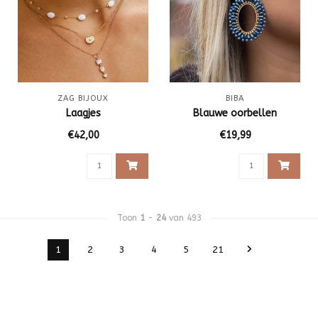
ZAG BIJOUX
BIBA
Laagjes
Blauwe oorbellen
€42,00
€19,99
Toon
1
-
24
van 493
1
2
3
4
5
21