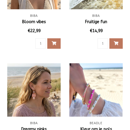
BIBA
BIBA
Bloom vibes
Fruitige fun
€22,99
€14,99
BIBA
BEADLE
Dreamy pinks
Kleur om je pols