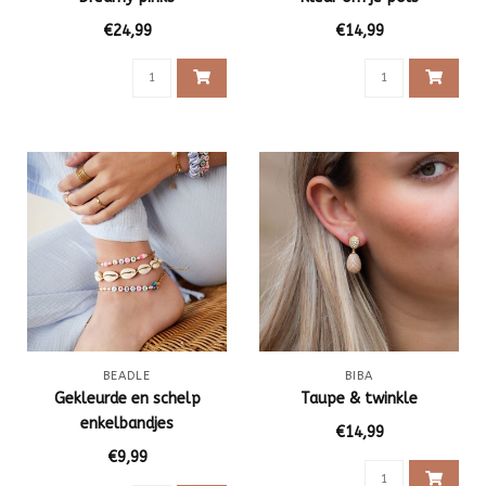
€24,99
€14,99
BEADLE
BIBA
Gekleurde en schelp
Taupe & twinkle
enkelbandjes
€14,99
€9,99