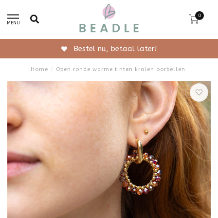
0
MENU
Gratis verzending vanaf 50,-
Home
/
Open ronde warme tinten kralen oorbellen