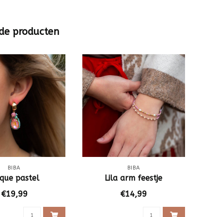
de producten
BIBA
BIBA
ique pastel
Lila arm feestje
€19,99
€14,99