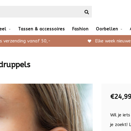
eel
Tassen & accessoires
Fashion
Oorbellen
s verzending vanaf 50,-
Elke week nieuwe
druppels
€24,9
Wil je iet
je zoekt!
L