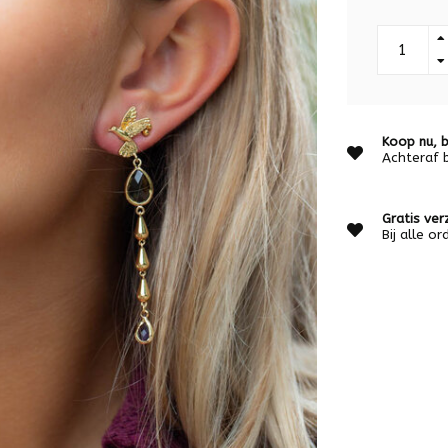
Koop nu, b
Achteraf 
Gratis ver
Bij alle o