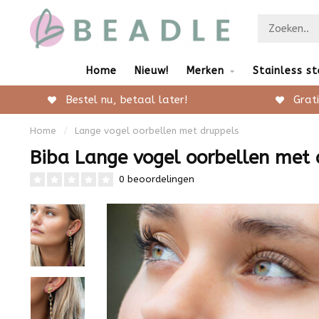
Home
Nieuw!
Merken
Stainless st
Bestel nu, betaal later!
Grati
Home
/
Lange vogel oorbellen met druppels
Biba Lange vogel oorbellen met 
0 beoordelingen