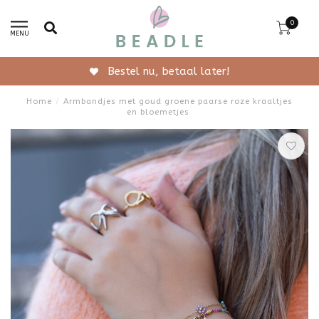
0
MENU
Gratis verzending vanaf 50,-
Home
/
Armbandjes met goud groene paarse roze kraaltjes
en bloemetjes