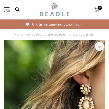
0
MENU
Gratis verzending vanaf 50,-
Home
/
Beige beauty crystal bloem grote oorbellen