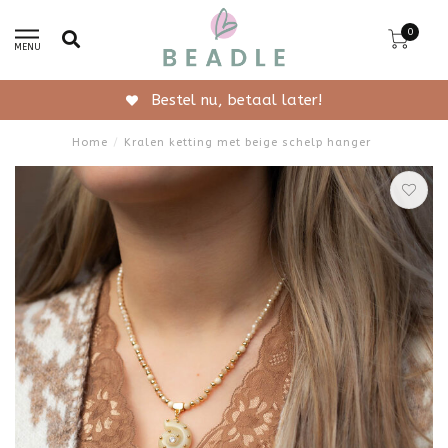
0
MENU
Gratis verzending vanaf 50,-
Home
/
Kralen ketting met beige schelp hanger