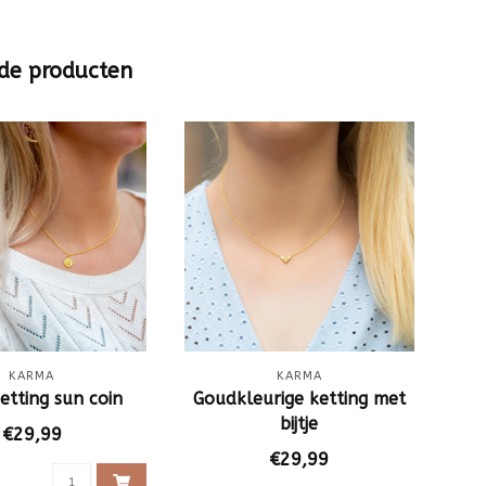
de producten
KARMA
KARMA
etting sun coin
Goudkleurige ketting met
Zi
bijtje
o
€29,99
€29,99