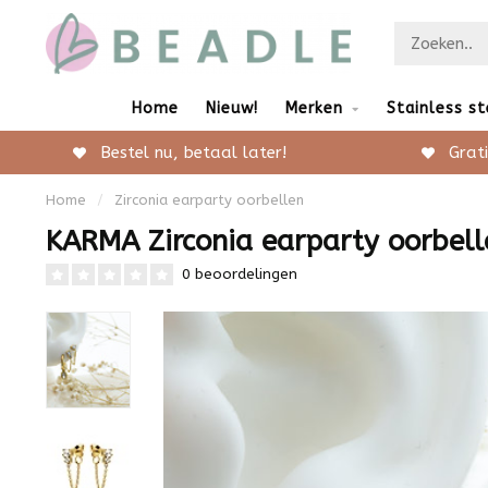
Home
Nieuw!
Merken
Stainless st
Bestel nu, betaal later!
Grati
Home
/
Zirconia earparty oorbellen
KARMA Zirconia earparty oorbell
0 beoordelingen