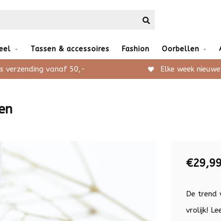
eel
Tassen & accessoires
Fashion
Oorbellen
s verzending vanaf 50,-
Elke week nieuwe
en
€29,9
De trend 
vrolijk!
Lee