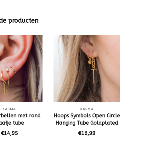
de producten
KARMA
KARMA
bellen met rond
Hoops Symbols Open Circle
Gou
aafje tube
Hanging Tube Goldplated
€14,95
€16,99