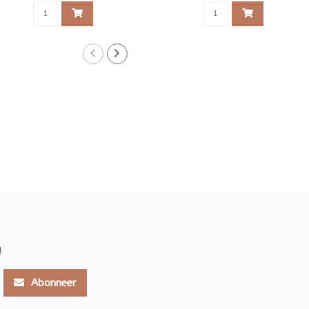
!
Abonneer