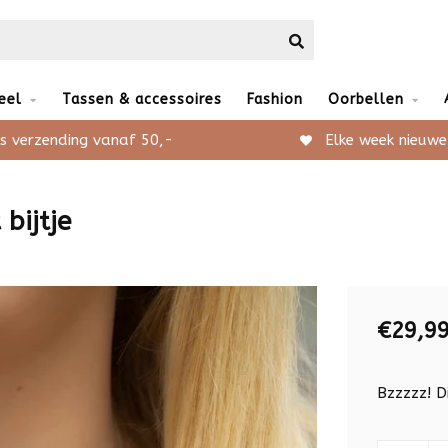
eel
Tassen & accessoires
Fashion
Oorbellen
s verzending vanaf 50,-
Elke week nieuwe
bijtje
€29,9
Bzzzzz! Di