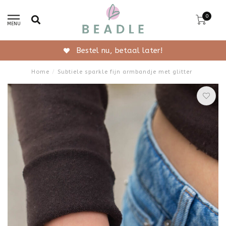
0
MENU
Gratis verzending vanaf 50,-
Home
/
Subtiele sparkle fijn armbandje met glitter