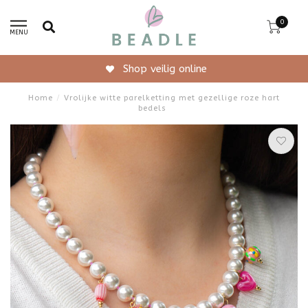
0
MENU
Shop veilig online
Home
/
Vrolijke witte parelketting met gezellige roze hart
bedels