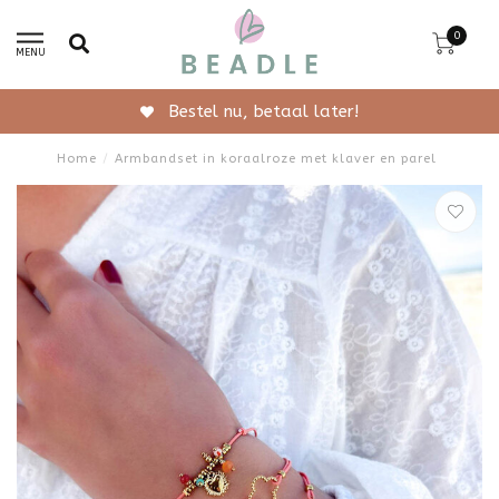
0
MENU
Gratis verzending vanaf 50,-
Home
/
Armbandset in koraalroze met klaver en parel