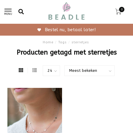
0
MENU
Bestel nu, betaal later!
Home
/
Tags
/
sterretjes
Producten getagd met sterretjes