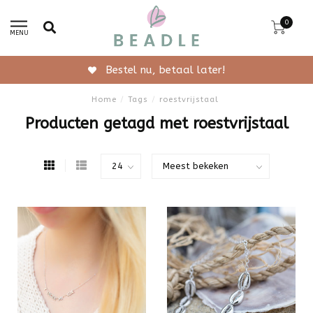
0
MENU
Gratis verzending vanaf 50,-
Home
/
Tags
/
roestvrijstaal
Producten getagd met roestvrijstaal