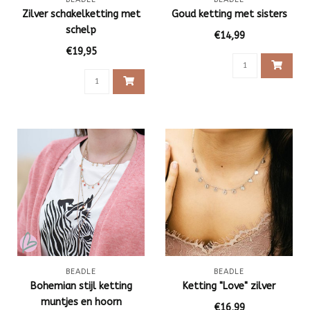
Zilver schakelketting met
Goud ketting met sisters
schelp
€14,99
€19,95
BEADLE
BEADLE
Bohemian stijl ketting
Ketting "Love" zilver
muntjes en hoorn
€16,99