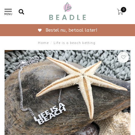
0
MENU
Bestel nu, betaal later!
Home
/
Life is a beach ketting