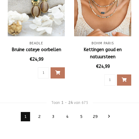
BEADLE
BOHM PARIS
Bruine cateye oorbellen
Kettingen goud en
natuursteen
€24,99
€24,99
Toon
1
-
24
van 675
1
2
3
4
5
29