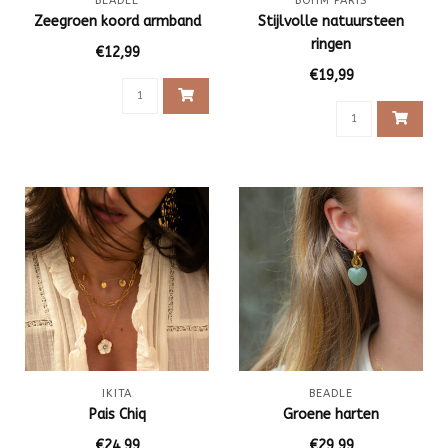
BEADLE
BOHM PARIS
Zeegroen koord armband
Stijlvolle natuursteen
ringen
€12,99
€19,99
IKITA
BEADLE
Pais Chiq
Groene harten
€24,99
€29,99