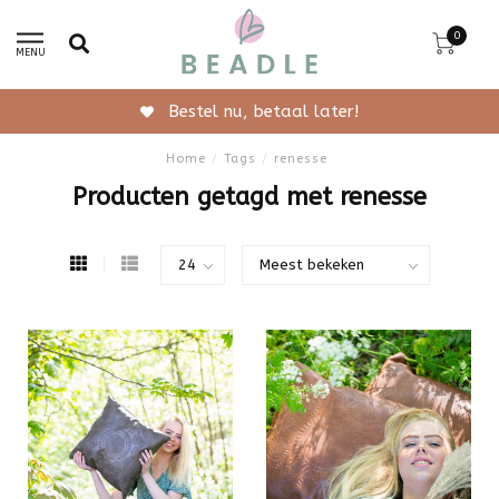
0
MENU
Bestel nu, betaal later!
Home
/
Tags
/
renesse
Producten getagd met renesse