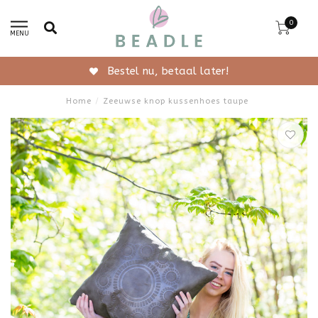
0
MENU
Gratis verzending vanaf 50,-
Home
/
Zeeuwse knop kussenhoes taupe