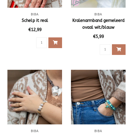
BIBA
BIBA
Schelp it real
Kralenarmband gemeleerd
ovaal wit/blauw
€12,99
€5,99
BIBA
BIBA