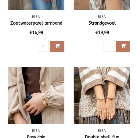
BIBA
BIBA
Zoetwaterparel armband
Strandgevoel
€14,99
€19,99
BIBA
BIBA
Easy chiq
Double shell fun