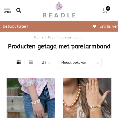
0
MENU
Gratis verzending vanaf 50,-
Home
/
Tags
/
parelarmband
Producten getagd met parelarmband