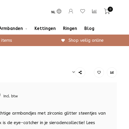
0
NL
Armbanden
Kettingen
Ringen
Blog
 items
Shop veilig online
9
Incl. btw
htige armbandjes met zirconia glitter steentjes van
 is de eye-catcher in je sieradencollectie!
Lees