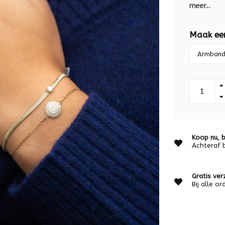
meer..
Maak ee
Koop nu, b
Achteraf 
Gratis ver
Bij alle o