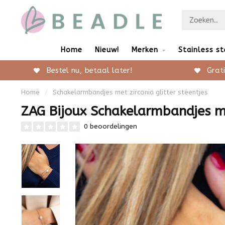
Home
Nieuw!
Merken
Stainless st
Bestel nu, betaal later!
Grati
Home
/
Schakelarmbandjes met zirconia glitter steentjes
ZAG Bijoux Schakelarmbandjes met
0 beoordelingen