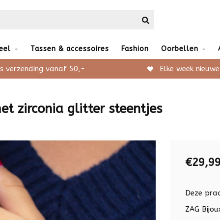
eel
Tassen & accessoires
Fashion
Oorbellen
s verzending vanaf 50,-
Elke week nieuwe
 zirconia glitter steentjes
€29,9
Deze prac
ZAG Bijoux