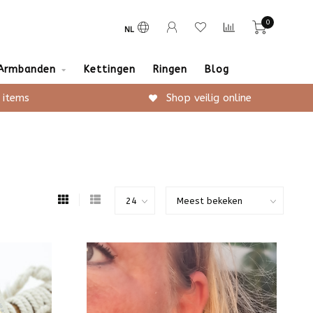
0
NL
Armbanden
Kettingen
Ringen
Blog
 items
Shop veilig online