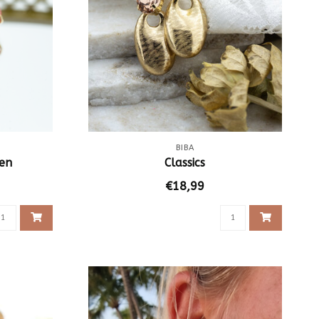
BIBA
len
Classics
€18,99