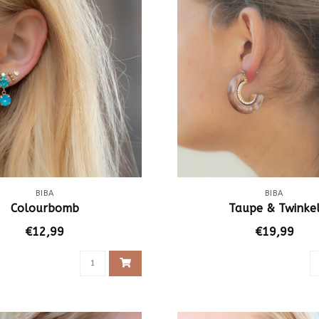
BIBA
BIBA
Colourbomb
Taupe & Twinke
€12,99
€19,99