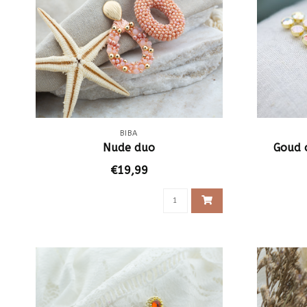
BIBA
Nude duo
Goud 
€19,99