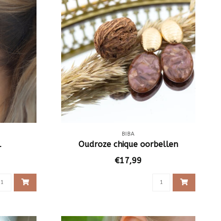
BIBA
l
Oudroze chique oorbellen
€17,99