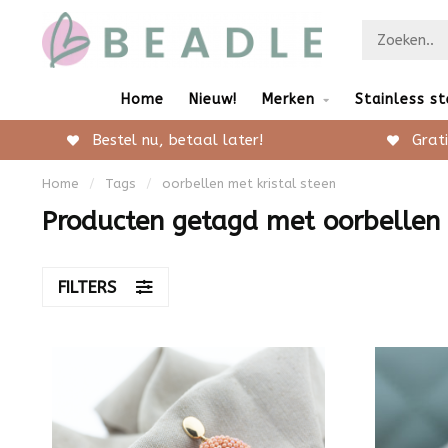
Home
Nieuw!
Merken
Stainless st
Bestel nu, betaal later!
Grati
Home
/
Tags
/
oorbellen met kristal steen
Producten getagd met oorbellen 
FILTERS