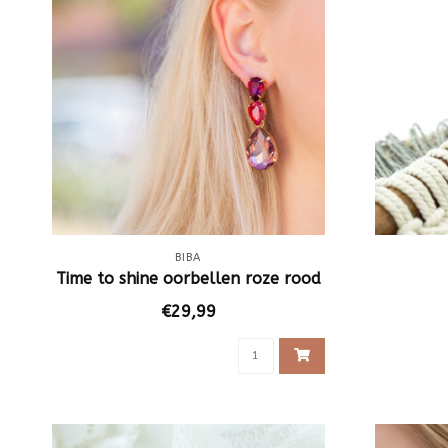
BIBA
Time to shine oorbellen roze rood
€29,99