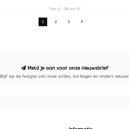
Toon
1
-
24
van 67
1
2
3
Meld je aan voor onze nieuwsbrief
Blijf op de hoogte van onze acties, kortingen en anders nieuws