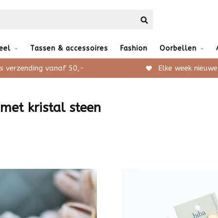
eel
Tassen & accessoires
Fashion
Oorbellen
s verzending vanaf 50,-
Elke week nieuwe
met kristal steen