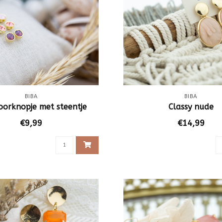
BIBA
BIBA
oorknopje met steentje
Classy nude
€9,99
€14,99