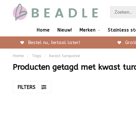
Home
Nieuw!
Merken
Stainless st
Bestel nu, betaal later!
Grati
Home
/
Tags
/
kwast turquoise
Producten getagd met kwast tur
FILTERS