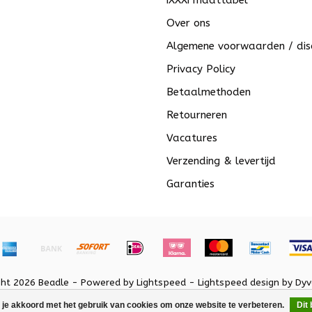
iXXXi maattabel
Over ons
Algemene voorwaarden / dis
Privacy Policy
Betaalmethoden
Retourneren
Vacatures
Verzending & levertijd
Garanties
ght 2026 Beadle - Powered by
Lightspeed
-
Lightspeed design
by
Dyv
 je akkoord met het gebruik van cookies om onze website te verbeteren.
Dit