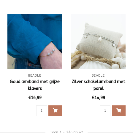
BEADLE
BEADLE
Goud armband met grijze
Zilver schakelarmband met
klavers
parel
€16,99
€14,99
Toon
1
-
24
van 42