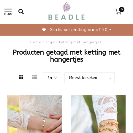
0
MENU
Gratis verzending vanaf 50,-
Home
/
Tags
/
ketting met hangertjes
Producten getagd met ketting met
hangertjes