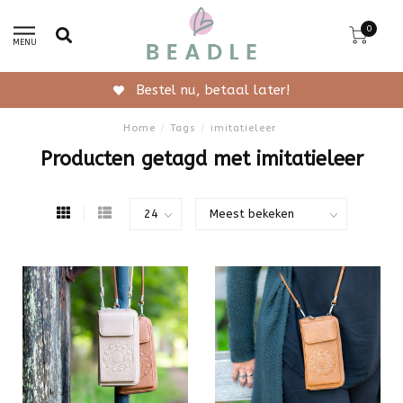
0
MENU
Bestel nu, betaal later!
Home
/
Tags
/
imitatieleer
Producten getagd met imitatieleer