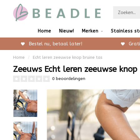
Home
Nieuw!
Merken
Stainless st
Bestel nu, betaal later!
Grati
Home
/
Echt leren zeeuwse knop bruine tas
Zeeuws Echt leren zeeuwse knop 
0 beoordelingen