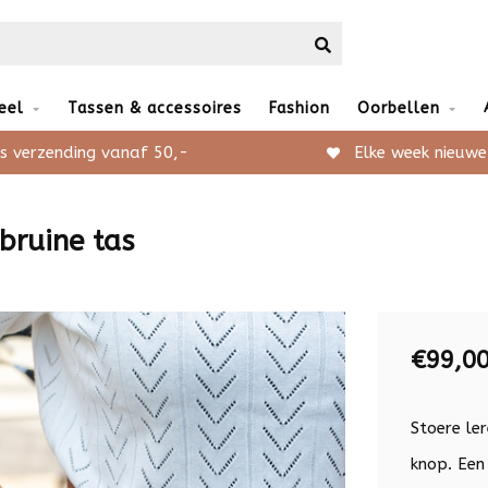
eel
Tassen & accessoires
Fashion
Oorbellen
s verzending vanaf 50,-
Elke week nieuwe
bruine tas
€99,0
Stoere le
knop. Een