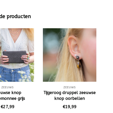
de producten
ZEEUWS
ZEEUWS
euwse knop
Tijgeroog druppel zeeuwse
Ro
emonnee grijs
knop oorbellen
€27,99
€19,99