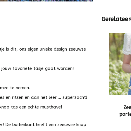
Gerelateer
je is dit, ons eigen unieke design zeeuwse
 jouw favoriete tasje gaat worden!
 mee te nemen.
s en ritsen en dan het leer.... superzacht!
e knop tas een echte musthave!
Ze
port
er! De buitenkant heeft een zeeuwse knop