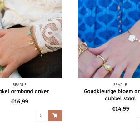
BEADLE
BEADLE
akel armband anker
Goudkleurige bloem a
dubbel staal
€16,99
€14,99