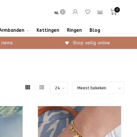
0
NL
Armbanden
Kettingen
Ringen
Blog
 items
Shop veilig online