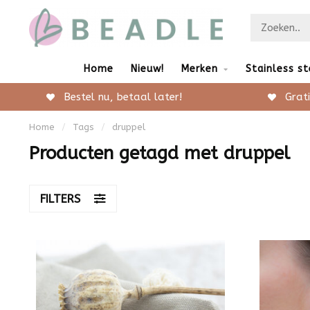
Home
Nieuw!
Merken
Stainless st
Bestel nu, betaal later!
Grati
Home
/
Tags
/
druppel
Producten getagd met druppel
FILTERS