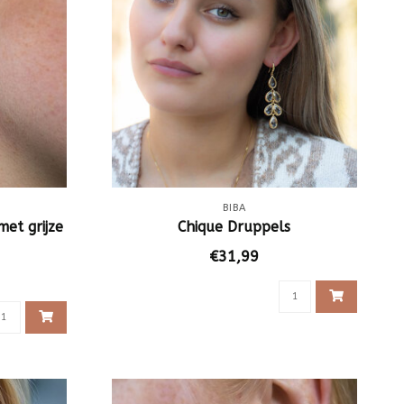
BIBA
met grijze
Chique Druppels
€31,99