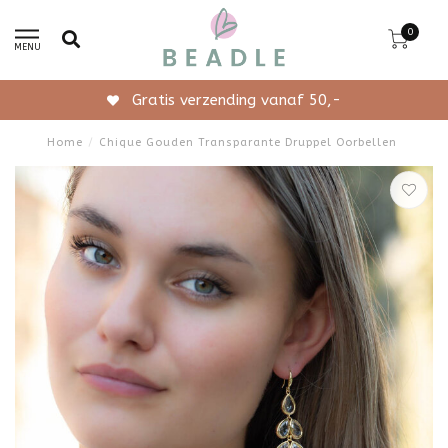
0
MENU
Gratis verzending vanaf 50,-
Home
/
Chique Gouden Transparante Druppel Oorbellen