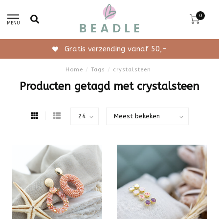
0
MENU
Gratis verzending vanaf 50,-
Home
/
Tags
/
crystalsteen
Producten getagd met crystalsteen