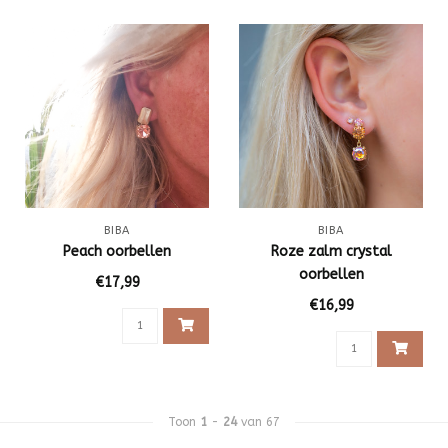
BIBA
BIBA
Peach oorbellen
Roze zalm crystal
oorbellen
€17,99
€16,99
Toon
1
-
24
van 67