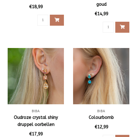
goud
€18,99
€14,99
BIBA
BIBA
Oudroze crystal shiny
Colourbomb
druppel oorbellen
€12,99
€17,99