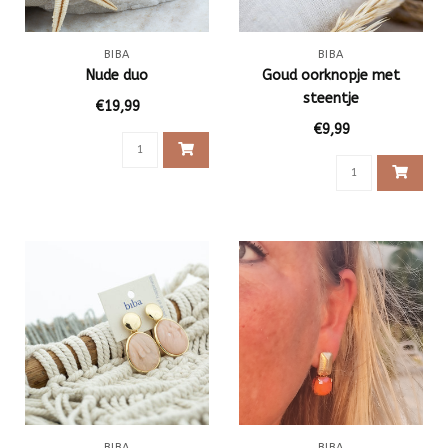
BIBA
BIBA
Nude duo
Goud oorknopje met
steentje
€19,99
€9,99
BIBA
BIBA