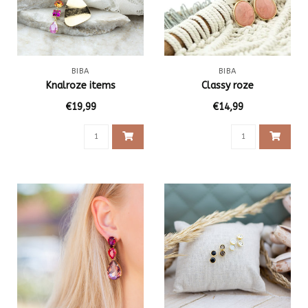
BIBA
BIBA
Knalroze items
Classy roze
€19,99
€14,99