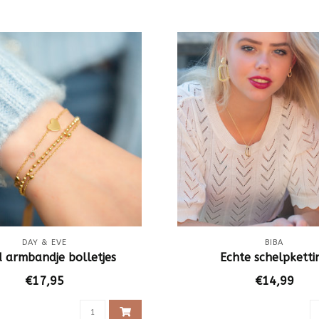
DAY & EVE
BIBA
 armbandje bolletjes
Echte schelpketti
€17,95
€14,99