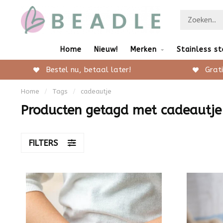
Home
Nieuw!
Merken
Stainless st
Bestel nu, betaal later!
Grati
Home
/
Tags
/
cadeautje
Producten getagd met cadeautje
FILTERS