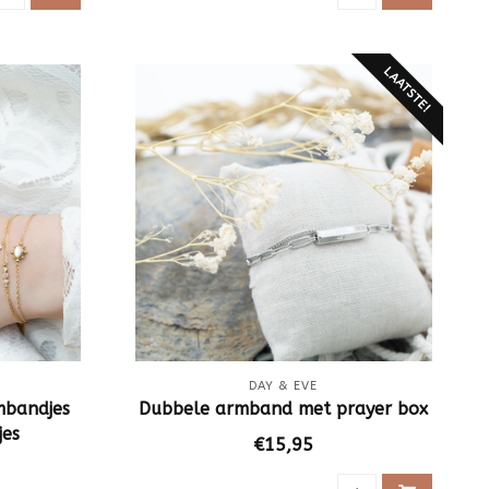
LAATSTE!
DAY & EVE
mbandjes
Dubbele armband met prayer box
jes
€15,95