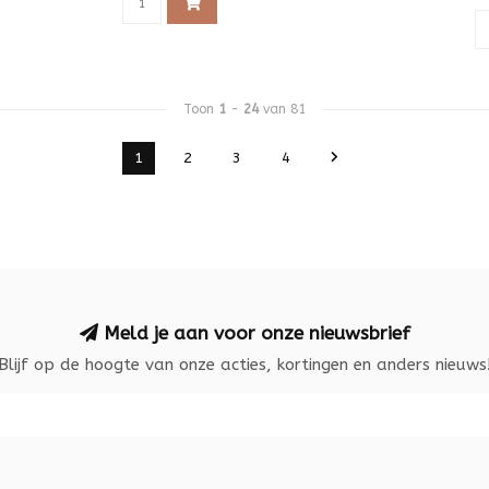
Toon
1
-
24
van 81
1
2
3
4
Meld je aan voor onze nieuwsbrief
Blijf op de hoogte van onze acties, kortingen en anders nieuws